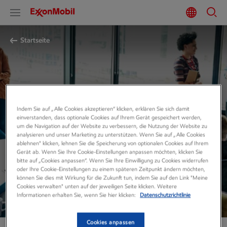
Startseite
UNTERNEHMEN
Indem Sie auf „Alle Cookies akzeptieren“ klicken, erklären Sie sich damit
Nehmen Sie mit uns
einverstanden, dass optionale Cookies auf Ihrem Gerät gespeichert werden,
um die Navigation auf der Website zu verbessern, die Nutzung der Website zu
analysieren und unser Marketing zu unterstützen. Wenn Sie auf „Alle Cookies
Kontakt auf.
ablehnen" klicken, lehnen Sie die Speicherung von optionalen Cookies auf Ihrem
Gerät ab. Wenn Sie Ihre Cookie-Einstellungen anpassen möchten, klicken Sie
bitte auf „Cookies anpassen“. Wenn Sie Ihre Einwilligung zu Cookies widerrufen
oder Ihre Cookie-Einstellungen zu einem späteren Zeitpunkt ändern möchten,
Zur Kontaktaufnahme klicken Sie bitte auf die für Ihr
können Sie dies mit Wirkung für die Zukunft tun, indem Sie auf den Link "Meine
Cookies verwalten" unten auf der jeweiligen Seite klicken. Weitere
Anliegen zuständige Abteilung.
Informationen erhalten Sie, wenn Sie hier klicken:
Datenschutzrichtlinie
Cookies anpassen