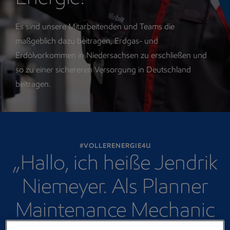
Es sind unsere Mitarbeitenden und Teams die
maßgeblich dazu beitragen, Erdgas- und
Erdölvorkommen in Niedersachsen zu erschließen und
so zu einer sichereren Versorgung in Deutschland
beitragen.
#VOLLERENERGIE4U
„Hallo, ich heiße Jendrik
Niemeyer. Als Planner
Maintenance Mechanic