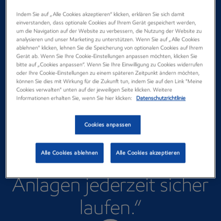
bei ExxonMobil in
Indem Sie auf „Alle Cookies akzeptieren“ klicken, erklären Sie sich damit
Dötlingen bin ich
einverstanden, dass optionale Cookies auf Ihrem Gerät gespeichert werden,
um die Navigation auf der Website zu verbessern, die Nutzung der Website zu
analysieren und unser Marketing zu unterstützen. Wenn Sie auf „Alle Cookies
Experte für Reparatur-
ablehnen" klicken, lehnen Sie die Speicherung von optionalen Cookies auf Ihrem
Gerät ab. Wenn Sie Ihre Cookie-Einstellungen anpassen möchten, klicken Sie
und
bitte auf „Cookies anpassen“. Wenn Sie Ihre Einwilligung zu Cookies widerrufen
oder Ihre Cookie-Einstellungen zu einem späteren Zeitpunkt ändern möchten,
können Sie dies mit Wirkung für die Zukunft tun, indem Sie auf den Link "Meine
Instandhaltungsmaßnah
Cookies verwalten" unten auf der jeweiligen Seite klicken. Weitere
Informationen erhalten Sie, wenn Sie hier klicken:
Datenschutzrichtlinie
men. Gemeinsam mit
Cookies anpassen
meinem Team sorge ich
Alle Cookies ablehnen
Alle Cookies akzeptieren
dafür, dass unsere
Anlagen jederzeit sicher
laufen.“