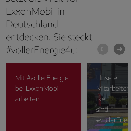
ExxonMobil in
Deutschland
entdecken. Sie steckt
#vollerEnergie4u:
Mit #vollerEnergie
Unsere
bei ExxonMobil
Mitarbeite
arbeiten
rke
sind
#vollerEner