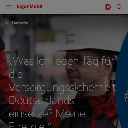
Startseite
„Was ich jeden Tag für
die
Versorgungssicherheit
Deutschlands
einsetze? Meine
Energie!“