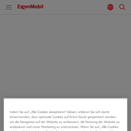
Startseite
Über unsere Mobil
Schmierstoffe
Mobil Schmierstoffe und Flüssigkeiten sorgen seit über 150
Indem Sie auf „Alle Cookies akzeptieren“ klicken, erklären Sie sich damit
Jahren für den zuverlässigen Betrieb von Maschinen. Unser
einverstanden, dass optionale Cookies auf Ihrem Gerät gespeichert werden,
um die Navigation auf der Website zu verbessern, die Nutzung der Website zu
Produktportfolio deckt die verschiedensten Anwendungen
analysieren und unser Marketing zu unterstützen. Wenn Sie auf „Alle Cookies
ab - beispielsweise in hydraulischen Systemen, Motoren,