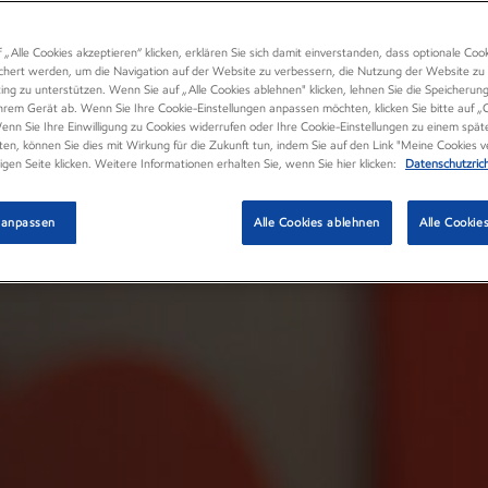
 „Alle Cookies akzeptieren“ klicken, erklären Sie sich damit einverstanden, dass optionale Coo
chert werden, um die Navigation auf der Website zu verbessern, die Nutzung der Website zu 
ng zu unterstützen. Wenn Sie auf „Alle Cookies ablehnen" klicken, lehnen Sie die Speicherun
hrem Gerät ab. Wenn Sie Ihre Cookie-Einstellungen anpassen möchten, klicken Sie bitte auf „
nn Sie Ihre Einwilligung zu Cookies widerrufen oder Ihre Cookie-Einstellungen zu einem spät
en, können Sie dies mit Wirkung für die Zukunft tun, indem Sie auf den Link "Meine Cookies 
ligen Seite klicken. Weitere Informationen erhalten Sie, wenn Sie hier klicken:
Datenschutzrich
 anpassen
Alle Cookies ablehnen
Alle Cookie