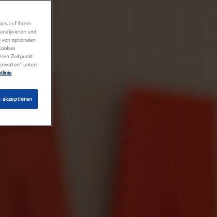
kies auf Ihrem
analysieren und
g von optionalen
Cookies
eren Zeitpunkt
verwalten" unten
tlinie
s akzeptieren