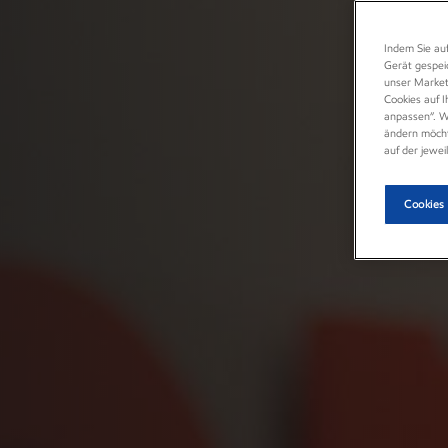
Indem Sie auf
Gerät gespei
unser Marketi
Cookies auf I
anpassen“. We
ändern möcht
auf der jewei
Cookies