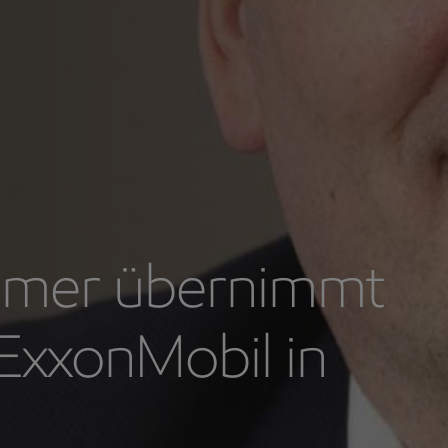
hmer übernimmt
ExxonMobil in