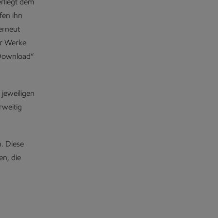
erliegt dem
fen ihn
erneut
er Werke
Download“
jeweiligen
weitig
. Diese
en, die