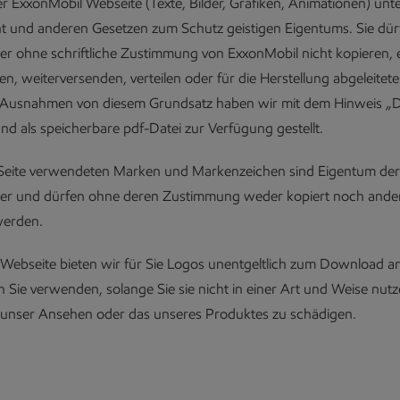
er ExxonMobil Webseite (Texte, Bilder, Grafiken, Animationen) unt
t und anderen Gesetzen zum Schutz geistigen Eigentums. Sie dür
er ohne schriftliche Zustimmung von ExxonMobil nicht kopieren, 
hen, weiterversenden, verteilen oder für die Herstellung abgeleitet
Ausnahmen von diesem Grundsatz haben wir mit dem Hinweis „
nd als speicherbare pdf-Datei zur Verfügung gestellt.
r Seite verwendeten Marken und Markenzeichen sind Eigentum der 
er und dürfen ohne deren Zustimmung weder kopiert noch ander
werden.
Webseite bieten wir für Sie Logos unentgeltlich zum Download an
 Sie verwenden, solange Sie sie nicht in einer Art und Weise nutz
, unser Ansehen oder das unseres Produktes zu schädigen.