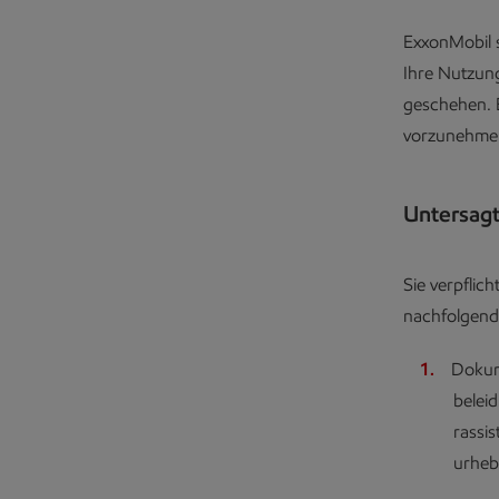
ExxonMobil s
Ihre Nutzung
geschehen. 
vorzunehmen
Untersag
Sie verpflic
nachfolgend
Dokume
belei
rassis
urheb