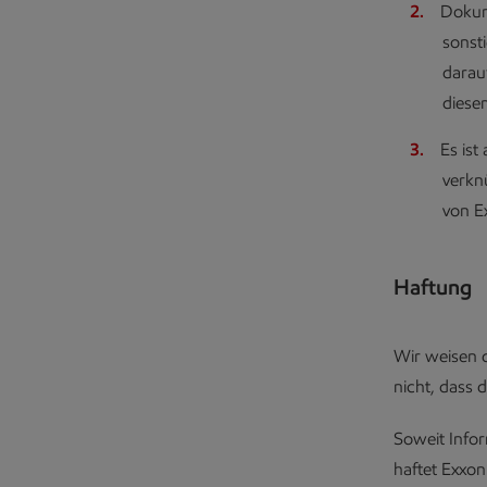
Dokum
sonst
darau
diese
Es ist
verkn
von E
Haftung
Wir weisen d
nicht, dass d
Soweit Info
haftet Exxo