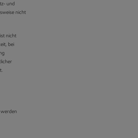
utz- und
msweise nicht
st nicht
it, bei
ung
licher
t.
, werden