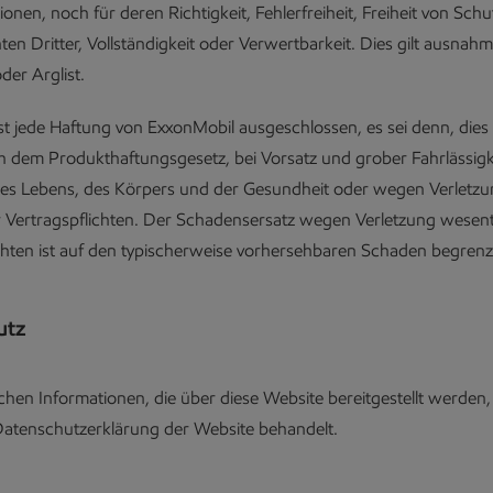
nen, noch für deren Richtigkeit, Fehlerfreiheit, Freiheit von Sch
en Dritter, Vollständigkeit oder Verwertbarkeit. Dies gilt ausnah
der Arglist.
st jede Haftung von ExxonMobil ausgeschlossen, es sei denn, dies i
 dem Produkthaftungsgesetz, bei Vorsatz und grober Fahrlässigke
des Lebens, des Körpers und der Gesundheit oder wegen Verletz
 Vertragspflichten. Der Schadensersatz wegen Verletzung wesent
chten ist auf den typischerweise vorhersehbaren Schaden begrenz
utz
ichen Informationen, die über diese Website bereitgestellt werden
atenschutzerklärung der Website behandelt.