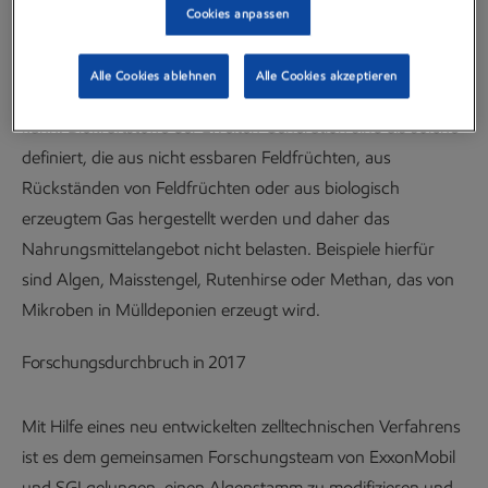
Cookies anpassen
Aus diesem Grund treibt ExxonMobil die Erforschung von
Biokraftstoffen der zweiten Generation voran und will
Alle Cookies ablehnen
Alle Cookies akzeptieren
herausfinden, wie man sie zukünftig bestmöglich nutzen
kann. Biokraftstoffe der zweiten Generation sind als solche
definiert, die aus nicht essbaren Feldfrüchten, aus
Rückständen von Feldfrüchten oder aus biologisch
erzeugtem Gas hergestellt werden und daher das
Nahrungsmittelangebot nicht belasten. Beispiele hierfür
sind Algen, Maisstengel, Rutenhirse oder Methan, das von
Mikroben in Mülldeponien erzeugt wird.
Forschungsdurchbruch in 2017
Mit Hilfe eines neu entwickelten zelltechnischen Verfahrens
ist es dem gemeinsamen Forschungsteam von ExxonMobil
und SGI gelungen, einen Algenstamm zu modifizieren und