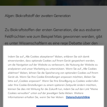
Algen: Biokraftstoff der zweiten Generation
Zu Biokraftstoffen der ersten Generation, die aus essbaren
Feldfrüchten wie zum Beispiel Mais gewonnen werden, gibt
es unter Wissenschaftlern es eine rege Debatte über den
Kohlenstoff-„Rucksack". Viele Beiträge in der
wissenschaftlichen Literatur legen den Schluss nahe, dass
Indem Sie auf „Alle Cookies akzeptieren“ klicken, erklären Sie sich damit
einverstanden, dass optionale Cookies auf Ihrem Gerät gespeichert werden,
der direkte Ausstoß von Treibhausgasen während des
um die Navigation auf der Website zu verbessern, die Nutzung der Website zu
analysieren und unser Marketing zu unterstützen. Wenn Sie auf „Alle Cookies
Lebenszyklus niedriger als bei fossilen Brennstoffen ist,
ablehnen" klicken, lehnen Sie die Speicherung von optionalen Cookies auf Ihrem
indirekte Konsequenzen der Erschließung von
Gerät ab. Wenn Sie Ihre Cookie-Einstellungen anpassen möchten, klicken Sie
bitte auf „Cookies anpassen“. Wenn Sie Ihre Einwilligung zu Cookies widerrufen
Biokraftstoffen der ersten Generation einschließlich einer
oder Ihre Cookie-Einstellungen zu einem späteren Zeitpunkt ändern möchten,
können Sie dies mit Wirkung für die Zukunft tun, indem Sie auf den Link "Meine
veränderten Nutzung von Forst- und Agrarflächen jedoch
Cookies verwalten" unten auf der jeweiligen Seite klicken. Weitere
zu einem insgesamt höheren Ausstoß an Treibhausgasen
Informationen erhalten Sie, wenn Sie hier klicken:
Datenschutzrichtlinie
als bei Kraftstoffen auf Erdölbasis führen könnten.