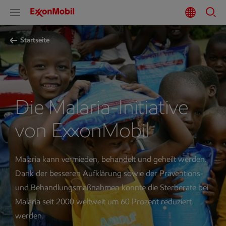
Startseite
Die Malaria-Initiative
von ExxonMobil
Malaria kann vermieden, behandelt und geheilt werden.
Dank der besseren Aufklärung sowie der Präventions-
und Behandlungsmaßnahmen konnte die Sterberate bei
Malaria seit 2000 weltweit um 60 Prozent reduziert
werden.