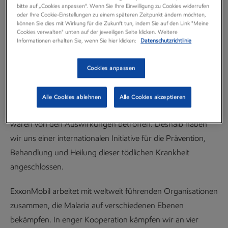
bitte auf „Cookies anpassen“. Wenn Sie Ihre Einwilligung zu Cookies widerrufen
In Afrika sterben jährlich Hundertausende von Menschen
oder Ihre Cookie-Einstellungen zu einem späteren Zeitpunkt ändern möchten,
an Malaria, die meisten davon sind Kinder unter fünf
können Sie dies mit Wirkung für die Zukunft tun, indem Sie auf den Link "Meine
Cookies verwalten" unten auf der jeweiligen Seite klicken. Weitere
Jahren. Neben dem menschlichen Leid erfährt der
Informationen erhalten Sie, wenn Sie hier klicken:
Datenschutzrichtlinie
Kontinent dadurch auch einen jährlichen
Produktivitätsverlust in Milliardenhöhe. Als wichtiger
Cookies anpassen
Arbeitgeber und Investor in Afrika kennt ExxonMobil die
verheerenden Auswirkungen von Malaria aus erster Hand.
Alle Cookies ablehnen
Alle Cookies akzeptieren
Auch unsere Mitarbeiter, ihre Familien und Gemeinden
waren von den Auswirkungen betroffen. Deshalb haben
wir uns einer internationalen Initiative für die Prävention,
Behandlung und Heilung dieser tödlichen Krankheit
angeschlossen.
ExxonMobil arbeitet mit weltweit führenden Organisationen
zusammen, die Malaria auf verschiedenen Ebenen
bekämpfen. In enger Kooperation kämpfen wir an vier