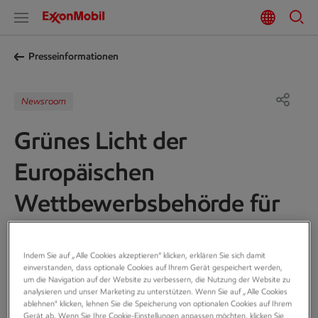
Presseinformationen
Newsroom
Grünes Licht der
Europäischen
Wettbewerbsbehörde für
den Verkauf des Esso
Indem Sie auf „Alle Cookies akzeptieren“ klicken, erklären Sie sich damit
Tankstellennetzes an die
einverstanden, dass optionale Cookies auf Ihrem Gerät gespeichert werden,
um die Navigation auf der Website zu verbessern, die Nutzung der Website zu
EG Group
analysieren und unser Marketing zu unterstützen. Wenn Sie auf „Alle Cookies
ablehnen" klicken, lehnen Sie die Speicherung von optionalen Cookies auf Ihrem
Gerät ab. Wenn Sie Ihre Cookie-Einstellungen anpassen möchten, klicken Sie