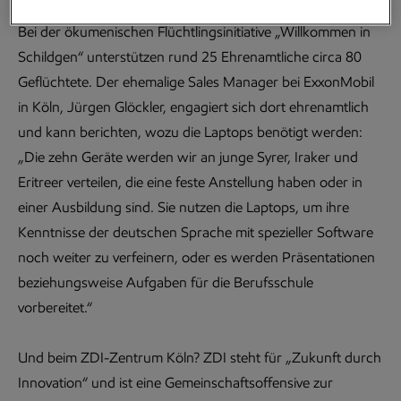
Bei der ökumenischen Flüchtlingsinitiative „Willkommen in
Schildgen“ unterstützen rund 25 Ehrenamtliche circa 80
Geflüchtete. Der ehemalige Sales Manager bei ExxonMobil
in Köln, Jürgen Glöckler, engagiert sich dort ehrenamtlich
und kann berichten, wozu die Laptops benötigt werden:
„Die zehn Geräte werden wir an junge Syrer, Iraker und
Eritreer verteilen, die eine feste Anstellung haben oder in
einer Ausbildung sind. Sie nutzen die Laptops, um ihre
Kenntnisse der deutschen Sprache mit spezieller Software
noch weiter zu verfeinern, oder es werden Präsentationen
beziehungsweise Aufgaben für die Berufsschule
vorbereitet.“
Und beim ZDI-Zentrum Köln? ZDI steht für „Zukunft durch
Innovation“ und ist eine Gemeinschaftsoffensive zur