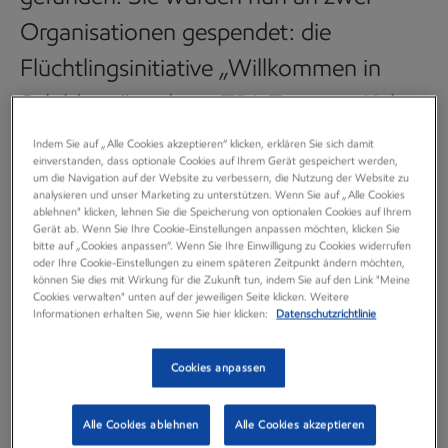
Organisationen gespendet: die
Flüchtlingsinitiative „Willkommen in
Schildgen“ und ans ZDI-Zentrum Köln
in Trägerschaft der Lernenden Region –
Indem Sie auf „Alle Cookies akzeptieren“ klicken, erklären Sie sich damit
einverstanden, dass optionale Cookies auf Ihrem Gerät gespeichert werden,
Netzwerk Köln e.V.
um die Navigation auf der Website zu verbessern, die Nutzung der Website zu
analysieren und unser Marketing zu unterstützen. Wenn Sie auf „Alle Cookies
ablehnen" klicken, lehnen Sie die Speicherung von optionalen Cookies auf Ihrem
Neuigkeiten
Gerät ab. Wenn Sie Ihre Cookie-Einstellungen anpassen möchten, klicken Sie
30 Juli, 2019
bitte auf „Cookies anpassen“. Wenn Sie Ihre Einwilligung zu Cookies widerrufen
oder Ihre Cookie-Einstellungen zu einem späteren Zeitpunkt ändern möchten,
können Sie dies mit Wirkung für die Zukunft tun, indem Sie auf den Link "Meine
Cookies verwalten" unten auf der jeweiligen Seite klicken. Weitere
Informationen erhalten Sie, wenn Sie hier klicken:
Datenschutzrichtlinie
„Das sind zwei ganz unterschiedliche aber absolut wichtige
Cookies anpassen
Organisationen, die wir gern unterstützen und mit denen
wir schon länger in Kontakt stehen“, erklärt Petra Keller, die
Alle Cookies ablehnen
Alle Cookies akzeptieren
beide Spendenübergaben seitens ExxonMobil begleitete.