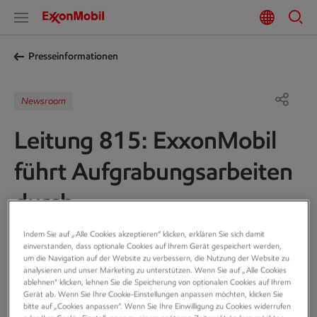
Presseinformationen
Newsroom
Leitung 815: ExxonMobil
führt Aufgrabungsarbeiten
durch
ExxonMobil beginnt in diesen Tagen mit
Indem Sie auf „Alle Cookies akzeptieren“ klicken, erklären Sie sich damit
einverstanden, dass optionale Cookies auf Ihrem Gerät gespeichert werden,
Aufgrabungsarbeiten an der Leitung
um die Navigation auf der Website zu verbessern, die Nutzung der Website zu
analysieren und unser Marketing zu unterstützen. Wenn Sie auf „Alle Cookies
ablehnen" klicken, lehnen Sie die Speicherung von optionalen Cookies auf Ihrem
815 nahe der Kreisstrasse 43 zwischen
Gerät ab. Wenn Sie Ihre Cookie-Einstellungen anpassen möchten, klicken Sie
bitte auf „Cookies anpassen“. Wenn Sie Ihre Einwilligung zu Cookies widerrufen
Brochdorf und Rosebruch in der