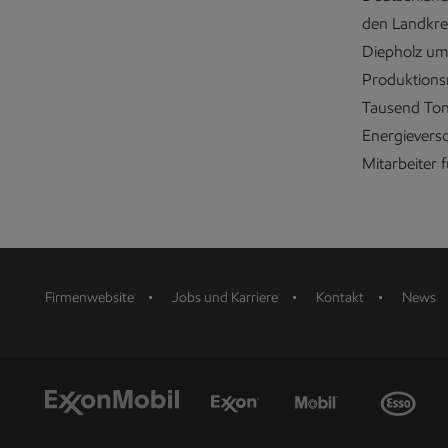
den Landkre
Diepholz umf
Produktions
Tausend Tonn
Energievers
Mitarbeiter 
Firmenwebsite
Jobs und Karriere
Kontakt
News