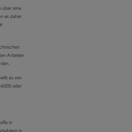
 über eine
nn es daher
it
echnischen
ten Arbeiten
rden.
eißt es von
1-6000 oder
offe in
ivitäten in