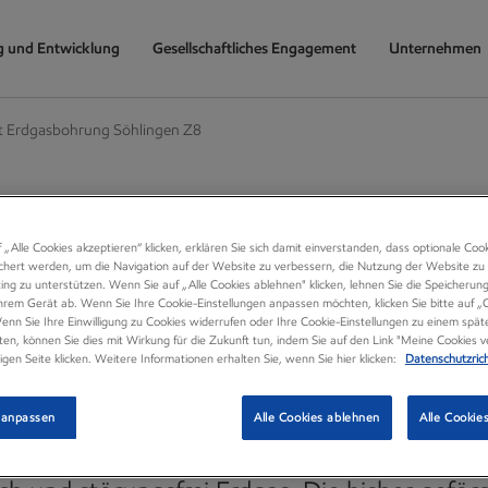
g und Entwicklung
Gesellschaftliches Engagement
Unternehmen
t Erdgasbohrung Söhlingen Z8
onMobil wartet
 „Alle Cookies akzeptieren“ klicken, erklären Sie sich damit einverstanden, dass optionale Coo
chert werden, um die Navigation auf der Website zu verbessern, die Nutzung der Website zu 
ng zu unterstützen. Wenn Sie auf „Alle Cookies ablehnen" klicken, lehnen Sie die Speicherun
gasbohrung Söhlingen
hrem Gerät ab. Wenn Sie Ihre Cookie-Einstellungen anpassen möchten, klicken Sie bitte auf „
nn Sie Ihre Einwilligung zu Cookies widerrufen oder Ihre Cookie-Einstellungen zu einem spät
en, können Sie dies mit Wirkung für die Zukunft tun, indem Sie auf den Link "Meine Cookies 
ligen Seite klicken. Weitere Informationen erhalten Sie, wenn Sie hier klicken:
Datenschutzrich
d 30 Jahren fördert ExxonMobil mit der Boh
 anpassen
Alle Cookies ablehnen
Alle Cookie
n Z8 aus einer Tiefe von mehr als 5.000 Me