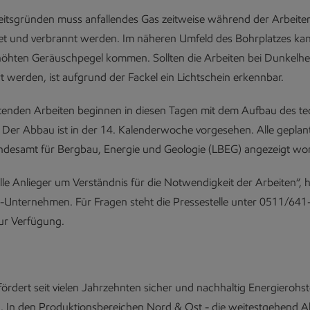
eitsgründen muss anfallendes Gas zeitweise während der Arbeiten
tet und verbrannt werden. Im näheren Umfeld des Bohrplatzes ka
höhten Geräuschpegel kommen. Sollten die Arbeiten bei Dunkelhe
 werden, ist aufgrund der Fackel ein Lichtschein erkennbar.
itenden Arbeiten beginnen in diesen Tagen mit dem Aufbau des t
 Der Abbau ist in der 14. Kalenderwoche vorgesehen. Alle geplan
ndesamt für Bergbau, Energie und Geologie (LBEG) angezeigt wo
alle Anlieger um Verständnis für die Notwendigkeit der Arbeiten“, h
-Unternehmen. Für Fragen steht die Pressestelle unter 0511/64
ur Verfügung.
ördert seit vielen Jahrzehnten sicher und nachhaltig Energierohst
 In den Produktionsbereichen Nord & Ost - die weitestgehend Akt