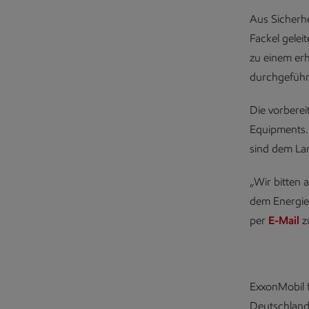
Aus Sicherh
Fackel gelei
zu einem er
durchgeführt
Die vorbere
Equipments.
sind dem La
„Wir bitten 
dem Energie
per
E-Mail
z
ExxonMobil f
Deutschland.