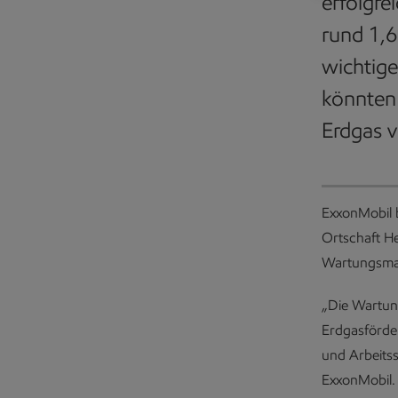
erfolgre
rund 1,6
wichtige
könnten 
Erdgas v
ExxonMobil b
Ortschaft H
Wartungsm
„Die Wartung
Erdgasförde
und Arbeitss
ExxonMobil.