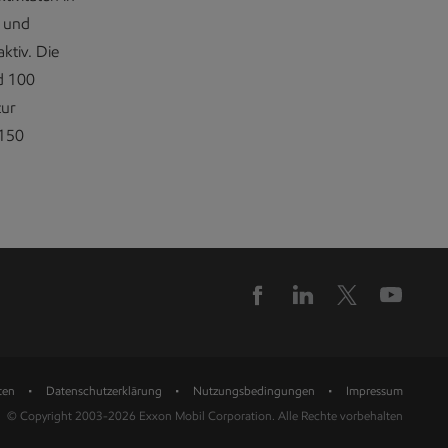
g und
ktiv. Die
d 100
zur
 150
ten
Datenschutzerklärung
Nutzungsbedingungen
Impressum
© Copyright 2003-2026 Exxon Mobil Corporation. Alle Rechte vorbehalten