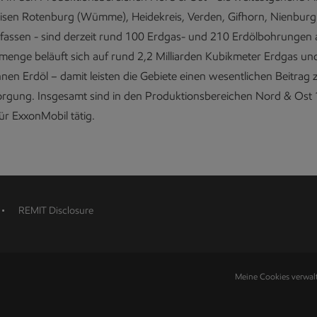
isen Rotenburg (Wümme), Heidekreis, Verden, Gifhorn, Nienbur
assen - sind derzeit rund 100 Erdgas- und 210 Erdölbohrungen a
menge beläuft sich auf rund 2,2 Milliarden Kubikmeter Erdgas un
en Erdöl – damit leisten die Gebiete einen wesentlichen Beitrag 
orgung. Insgesamt sind in den Produktionsbereichen Nord & Ost
für ExxonMobil tätig.
REMIT Disclosure
Meine Cookies verwal