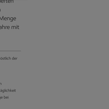
derten
n
r Menge
ahre mit
östlich der
en
äglichkeit
ge bei