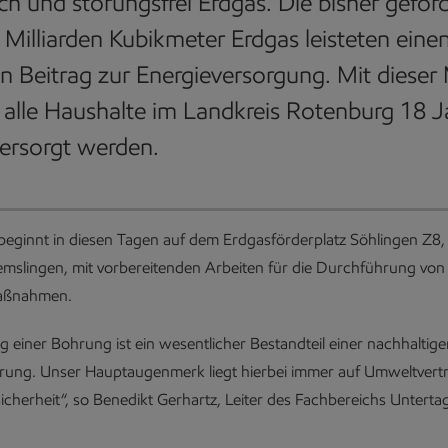
ich und störungsfrei Erdgas. Die bisher geför
 Milliarden Kubikmeter Erdgas leisteten eine
n Beitrag zur Energieversorgung. Mit diese
alle Haushalte im Landkreis Rotenburg 18 J
ersorgt werden.
eginnt in diesen Tagen auf dem Erdgasförderplatz Söhlingen Z8, 
emslingen, mit vorbereitenden Arbeiten für die Durchführung von
aßnahmen.
 einer Bohrung ist ein wesentlicher Bestandteil einer nachhaltig
rung. Unser Hauptaugenmerk liegt hierbei immer auf Umweltvertr
icherheit“, so Benedikt Gerhartz, Leiter des Fachbereichs Unterta