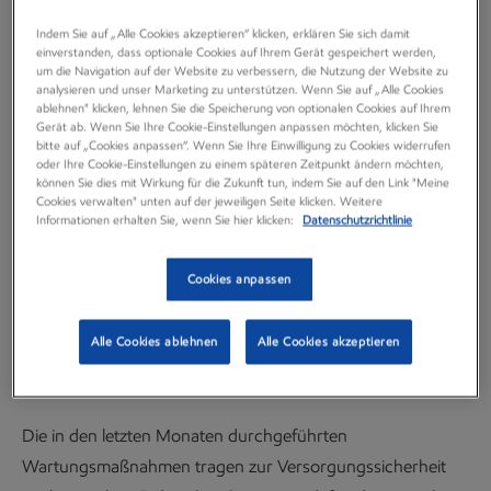
4, nördlich der Ortschaft Thönse (Stadt
Indem Sie auf „Alle Cookies akzeptieren“ klicken, erklären Sie sich damit
Burgwedel), mit vorbereitenden
einverstanden, dass optionale Cookies auf Ihrem Gerät gespeichert werden,
um die Navigation auf der Website zu verbessern, die Nutzung der Website zu
Arbeiten für die Wiederinbetriebnahme
analysieren und unser Marketing zu unterstützen. Wenn Sie auf „Alle Cookies
ablehnen" klicken, lehnen Sie die Speicherung von optionalen Cookies auf Ihrem
der Bohrung.
Gerät ab. Wenn Sie Ihre Cookie-Einstellungen anpassen möchten, klicken Sie
bitte auf „Cookies anpassen“. Wenn Sie Ihre Einwilligung zu Cookies widerrufen
oder Ihre Cookie-Einstellungen zu einem späteren Zeitpunkt ändern möchten,
können Sie dies mit Wirkung für die Zukunft tun, indem Sie auf den Link "Meine
Neuigkeiten
Cookies verwalten" unten auf der jeweiligen Seite klicken. Weitere
21 Juli, 2022
Informationen erhalten Sie, wenn Sie hier klicken:
Datenschutzrichtlinie
Cookies anpassen
Nun wird mit einer Anlage mit einem aufgewickelten
Alle Cookies ablehnen
Alle Cookies akzeptieren
Stahlrohr (sog. Coiled Tubing) die Bohrlochsicherung
entfernt, um die Bohrung wieder in Betrieb zu nehmen.
Die in den letzten Monaten durchgeführten
Wartungsmaßnahmen tragen zur Versorgungssicherheit