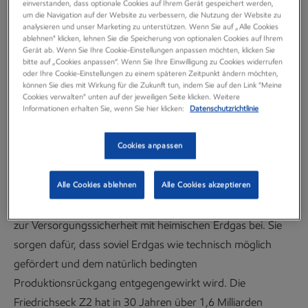
einverstanden, dass optionale Cookies auf Ihrem Gerät gespeichert werden,
um die Navigation auf der Website zu verbessern, die Nutzung der Website zu
vorbereitenden Arbeiten für die
analysieren und unser Marketing zu unterstützen. Wenn Sie auf „Alle Cookies
ablehnen" klicken, lehnen Sie die Speicherung von optionalen Cookies auf Ihrem
Durchführung von
Gerät ab. Wenn Sie Ihre Cookie-Einstellungen anpassen möchten, klicken Sie
bitte auf „Cookies anpassen“. Wenn Sie Ihre Einwilligung zu Cookies widerrufen
Wartungsmaßnahmen.
oder Ihre Cookie-Einstellungen zu einem späteren Zeitpunkt ändern möchten,
können Sie dies mit Wirkung für die Zukunft tun, indem Sie auf den Link "Meine
Cookies verwalten" unten auf der jeweiligen Seite klicken. Weitere
Neuigkeiten
Informationen erhalten Sie, wenn Sie hier klicken:
Datenschutzrichtlinie
30 Mai, 2023
Cookies anpassen
Alle Cookies ablehnen
Alle Cookies akzeptieren
Interessierte haben die Möglichkeit sich im ExxonMobil
Info-Container vor Ort zu informieren. Die Arbeiten tragen
zur Versorgungssicherheit mit heimischen Erdgas bei. Sie
sorgen dafür, dass soviel Erdgas wie technisch möglich
gefördert und dem natürlich bedingten
Produktionsrückgang entgegengewirkt wird. Die
Friedrichseck Z2 hat in 30 Jahren über 1,6 Milliarden