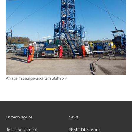
Anlage mit aufgewickeltem Stahlrohr.
Firmenwebsite
News
Jobs und Karriere
REMIT Disclosure