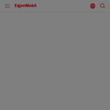
Energieeffizienz
Effizientere
Energienutzung in
unseren Betrieben
Die Verbesserung der Energieeffizienz in den eigenen
Betrieben ist für ExxonMobil eine der wirksamsten und
zugleich kostengünstigsten Möglichkeiten,
Energievorräte zu schonen und Treibhausgasemissionen