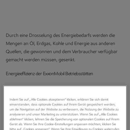
zu senken.
Durch eine Drosselung des Energiebedarfs werden die
Mengen an Öl, Erdgas, Kohle und Energie aus anderen
Quellen, die gewonnen und dem Verbraucher verfügbar
gemacht werden müssen, gesenkt.
Energieeffizienz der ExxonMobil Betriebsstätten
2014 haben unsere Betriebsstätten weltweit insgesamt
etwa 1,6 Mrd. Gigajoule Energie verbraucht.
Indem Sie auf „Alle Cookies akzeptieren“ klicken, erklären Sie sich damit
einverstanden, dass optionale Cookies auf Ihrem Gerät gespeichert werden,
Energieeffiziente Technologien und energiebewusstes
um die Navigation auf der Website zu verbessern, die Nutzung der Website zu
analysieren und unser Marketing zu unterstützen. Wenn Sie auf „Alle Cookies
Handeln in den täglichen Betriebsabläufen ermöglichen es
ablehnen" klicken, lehnen Sie die Speicherung von optionalen Cookies auf Ihrem
uns, unsere Raffinerien und chemischen Anlagen
Gerät ab. Wenn Sie Ihre Cookie-Einstellungen anpassen möchten, klicken Sie
bitte auf „Cookies anpassen“. Wenn Sie Ihre Einwilligung zu Cookies widerrufen