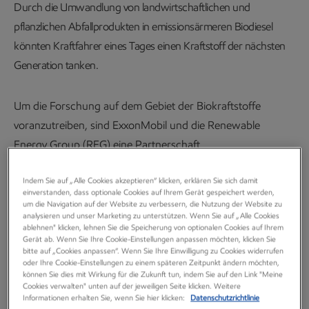
Durch die Umwandlung von landwirtschaftlichen und
pflanzlichen Abfallprodukten in emissionsärmeren Biodiesel
könnten Kraftfahrer eines Tages einen Kraftstoff der nächsten
Generation tanken.
Um die Forschung auf dem Gebiet der Biokraftstoffe
voranzutreiben, sind ExxonMobil und die Renewable
Energy Group (REG) eine Partnerschaft
mit
Clariant
eingegangen. Das Unternehmen ist auf die
Indem Sie auf „Alle Cookies akzeptieren“ klicken, erklären Sie sich damit
Gewinnung von Zucker aus landwirtschaftlichen Resten
einverstanden, dass optionale Cookies auf Ihrem Gerät gespeichert werden,
(nicht essbare Pflanzenfasern wie Weizenstroh und
um die Navigation auf der Website zu verbessern, die Nutzung der Website zu
analysieren und unser Marketing zu unterstützen. Wenn Sie auf „Alle Cookies
Getreidehalme, die für Landwirte nur bedingt nutzbar sind)
ablehnen" klicken, lehnen Sie die Speicherung von optionalen Cookies auf Ihrem
Gerät ab. Wenn Sie Ihre Cookie-Einstellungen anpassen möchten, klicken Sie
spezialisiert.
bitte auf „Cookies anpassen“. Wenn Sie Ihre Einwilligung zu Cookies widerrufen
oder Ihre Cookie-Einstellungen zu einem späteren Zeitpunkt ändern möchten,
Das in der Schweiz ansässige Unternehmen zeichnet sich
können Sie dies mit Wirkung für die Zukunft tun, indem Sie auf den Link "Meine
Cookies verwalten" unten auf der jeweiligen Seite klicken. Weitere
durch ein hochspezialisiertes Verfahren mit dem
Informationen erhalten Sie, wenn Sie hier klicken:
Datenschutzrichtlinie